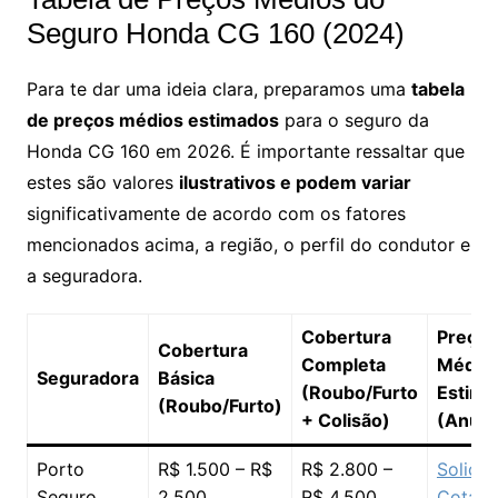
Seguro Honda CG 160 (2024)
Para te dar uma ideia clara, preparamos uma
tabela
de preços médios estimados
para o seguro da
Honda CG 160 em 2026. É importante ressaltar que
estes são valores
ilustrativos e podem variar
significativamente de acordo com os fatores
mencionados acima, a região, o perfil do condutor e
a seguradora.
Cobertura
Preço
Cobertura
Completa
Médio
Seguradora
Básica
(Roubo/Furto
Estima
(Roubo/Furto)
+ Colisão)
(Anual
Porto
R$ 1.500 – R$
R$ 2.800 –
Solicit
Seguro
2.500
R$ 4.500
Cotaç