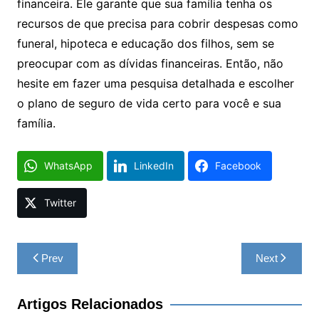
financeira. Ele garante que sua família tenha os
recursos de que precisa para cobrir despesas como
funeral, hipoteca e educação dos filhos, sem se
preocupar com as dívidas financeiras. Então, não
hesite em fazer uma pesquisa detalhada e escolher
o plano de seguro de vida certo para você e sua
família.
WhatsApp
LinkedIn
Facebook
Twitter
Navegação
Prev
Next
de
Post
Artigos Relacionados